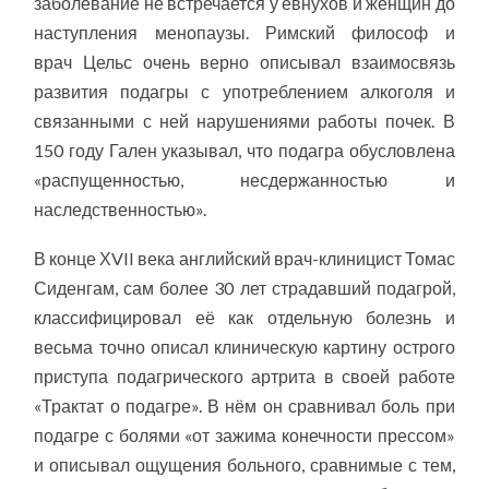
заболевание не встречается у евнухов и женщин до
наступления менопаузы. Римский философ и
врач Цельс очень верно описывал взаимосвязь
развития подагры с употреблением алкоголя и
связанными с ней нарушениями работы почек. В
150 году Гален указывал, что подагра обусловлена
«распущенностью, несдержанностью и
наследственностью».
В конце ХVII века английский врач-клиницист Томас
Сиденгам, сам более 30 лет страдавший подагрой,
классифицировал её как отдельную болезнь и
весьма точно описал клиническую картину острого
приступа подагрического артрита в своей работе
«Трактат о подагре». В нём он сравнивал боль при
подагре с болями «от зажима конечности прессом»
и описывал ощущения больного, сравнимые с тем,