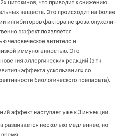
2х цитокинов, что приводит к снижению
ельных веществ. Это происходит на более
ии ингибиторов фактора некроза опухоли-
твенно эффект появляется
ью человеческое антитело и
низкой иммуногенностью. Это
новения аллергических реакций (в тч
звития «эффекта ускользания» со
ективности биологического препарата).
ий эффект наступает уже к 3 инъекции.
в развивается несколько медленнее, но
 время.