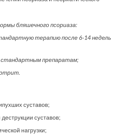
ормы бляшечного псориаза:
андартную терапию после 6-14 недель
к стандартным препаратам;
артрит.
ипухших суставов;
 деструкции суставов;
ческой нагрузки;