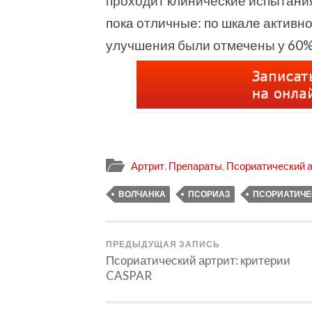
проходит клинические испытани
пока отличные: по шка­ле ак­тивнос
улучшения были отмечены у 60%
Артрит
,
Препараты
,
Псориатический 
ВОЛЧАНКА
ПСОРИАЗ
ПСОРИАТИЧЕ
ПРЕДЫДУЩАЯ ЗАПИСЬ
Псориатический артрит: критерии
CASPAR