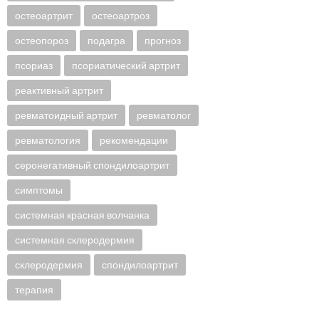
остеоартрит
остеоартроз
остеопороз
подагра
прогноз
псориаз
псориатический артрит
реактивный артрит
ревматоидный артрит
ревматолог
ревматология
рекомендации
серонегативный спондилоартрит
симптомы
системная красная волчанка
системная склеродермия
склеродермия
спондилоартрит
терапия