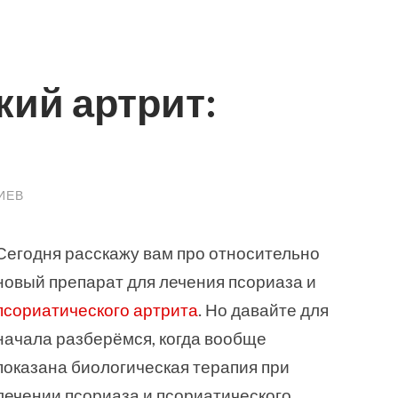
ий артрит:
ИЕВ
Сегодня расскажу вам про относительно
новый препарат для лечения псориаза и
псориатического артрита
. Но давайте для
начала разберёмся, когда вообще
показана биологическая терапия при
лечении псориаза и псориатического