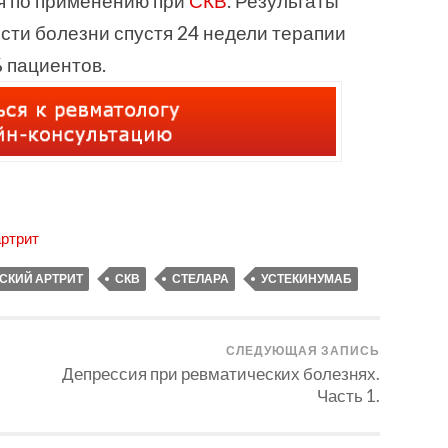
я по применению при
СКВ
. Результаты
­ти бо­лез­ни спус­тя 24 не­дели терапии
 пациентов.
артрит
СКИЙ АРТРИТ
СКВ
СТЕЛАРА
УСТЕКИНУМАБ
СЛЕДУЮЩАЯ ЗАПИСЬ
Депрессия при ревматических болезнях.
Часть 1.