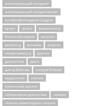
анкилозирующий спондилит
анкилозирующий спондилоартрит
антифосфолипидный синдром
артрит
артроз
беременность
болезнь Бехтерева
васкулит
витамин д
волчанка
вопросы
гиповитаминоз д
диагноз
диагностика
диета
доктор Войнова
история болезни
кардиология
клиника
клиническая картина
лабораторная диагностика
лечение
лечение ревматоидного артрита