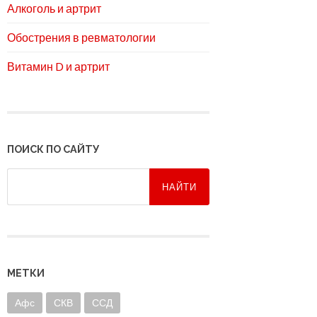
Алкоголь и артрит
Обострения в ревматологии
Витамин D и артрит
ПОИСК ПО САЙТУ
МЕТКИ
Афс
СКВ
ССД