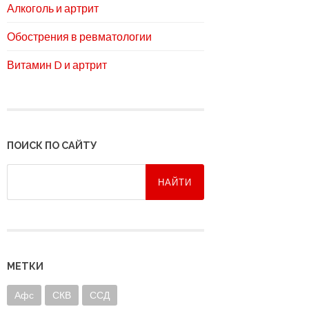
Алкоголь и артрит
Обострения в ревматологии
Витамин D и артрит
ПОИСК ПО САЙТУ
МЕТКИ
Афс
СКВ
ССД