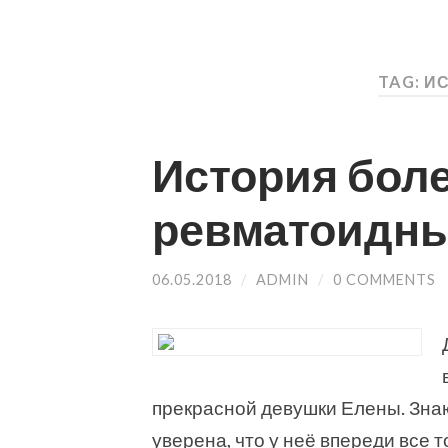
TAG: И
История боле
ревматоидны
06.05.2018
/
ADMIN
/
0 COMMENTS
прекрасной девушки Елены. Знаю 
уверена, что у неё впереди все т