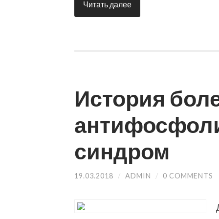
Читать далее
История боле
антифосфол
синдром
19.03.2018
/
ADMIN
/
0 COMMENTS