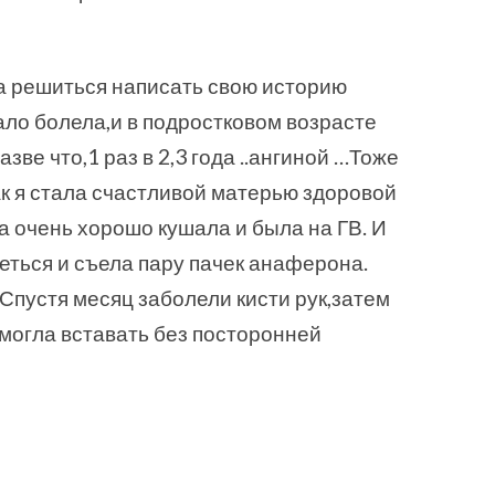
ла решиться написать свою историю
мало болела,и в подростковом возрасте
зве что,1 раз в 2,3 года ..ангиной …Тоже
ак я стала счастливой матерью здоровой
а очень хорошо кушала и была на ГВ. И
еться и съела пару пачек анаферона.
 Спустя месяц заболели кисти рук,затем
 могла вставать без посторонней