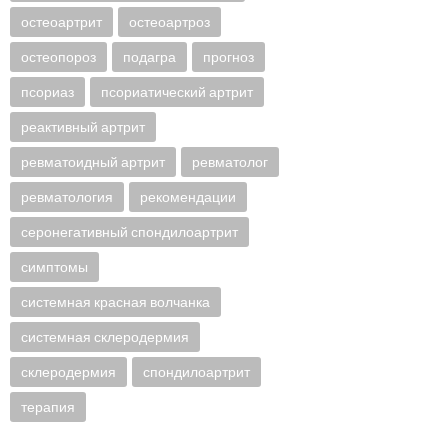
остеоартрит
остеоартроз
остеопороз
подагра
прогноз
псориаз
псориатический артрит
реактивный артрит
ревматоидный артрит
ревматолог
ревматология
рекомендации
серонегативный спондилоартрит
симптомы
системная красная волчанка
системная склеродермия
склеродермия
спондилоартрит
терапия