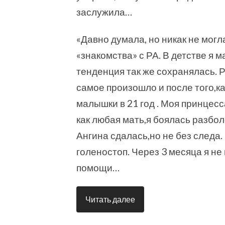
заслужила…
«Давно думала, но никак не мог
«знакомства» с РА. В детстве я 
тенденция так же сохранялась. Ра
самое произошло и после того,к
малышки в 21 год . Моя принцесс
как любая мать,я боялась разбол
Ангина сдалась,но не без следа.
голеностоп. Через 3 месяца я не
помощи…
Читать далее