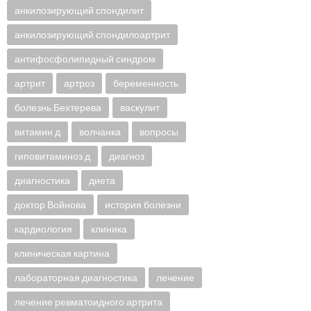
анкилозирующий спондилит
анкилозирующий спондилоартрит
антифосфолипидный синдром
артрит
артроз
беременность
болезнь Бехтерева
васкулит
витамин д
волчанка
вопросы
гиповитаминоз д
диагноз
диагностика
диета
доктор Войнова
история болезни
кардиология
клиника
клиническая картина
лабораторная диагностика
лечение
лечение ревматоидного артрита