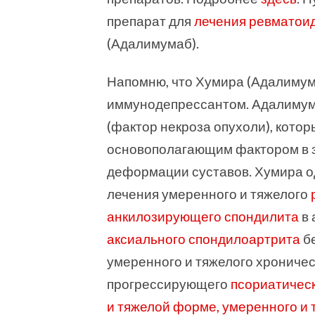
препарат для
лечения ревматоид
(Адалимумаб).
Напомню, что Хумира (Адалимум
иммунодепрессантом. Адалимум
(фактор некроза опухоли), котор
основополагающим фактором в з
деформации суставов. Хумира о
лечения умеренного и тяжелого
анкилозирующего спондилита
в
аксиального спондилоартрита
бе
умеренного и тяжелого хроническ
прогрессирующего
псориатическ
и тяжелой форме, умеренного и 