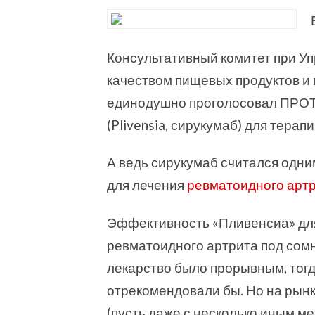
Консультативный комитет при Уп
качеством пищевых продуктов и
единодушно проголосовал ПРОТ
(Plivensia, сирукумаб) для тера
А ведь сирукумаб считался одни
для лечения
ревматоидного арт
Эффективность «Пливенсиа» для
ревматоидного артрита под сомн
лекарство было прорывным, тогда
отрекомендовали бы. Но на рынк
(пусть даже с несколько иным ме