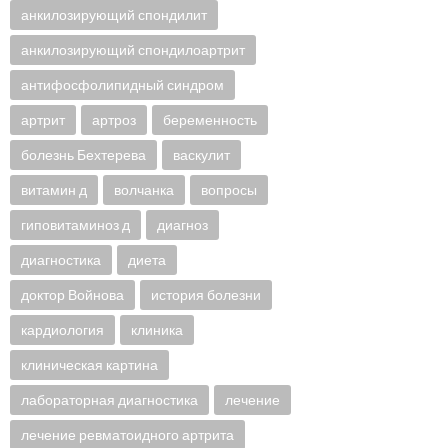
анкилозирующий спондилит
анкилозирующий спондилоартрит
антифосфолипидный синдром
артрит
артроз
беременность
болезнь Бехтерева
васкулит
витамин д
волчанка
вопросы
гиповитаминоз д
диагноз
диагностика
диета
доктор Войнова
история болезни
кардиология
клиника
клиническая картина
лабораторная диагностика
лечение
лечение ревматоидного артрита