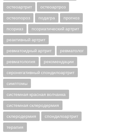
остеоартрит
остеоартроз
остеопороз
подагра
прогноз
псориаз
псориатический артрит
реактивный артрит
ревматоидный артрит
ревматолог
ревматология
рекомендации
серонегативный спондилоартрит
симптомы
системная красная волчанка
системная склеродермия
склеродермия
спондилоартрит
терапия