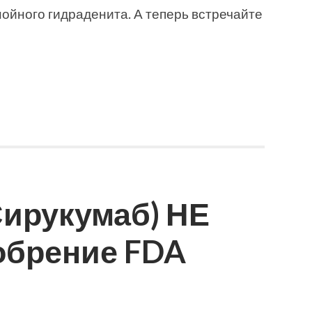
гнойного гидраденита. А теперь встречайте
Сирукумаб) НЕ
обрение FDA