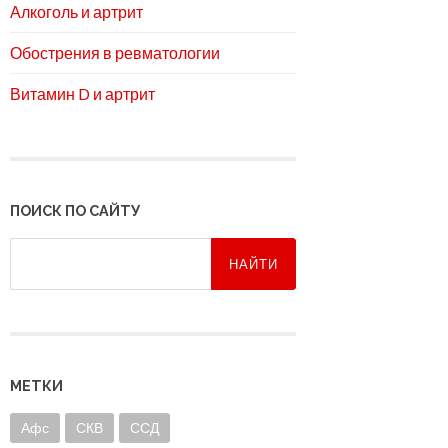
Алкоголь и артрит
Обострения в ревматологии
Витамин D и артрит
ПОИСК ПО САЙТУ
МЕТКИ
Афс
СКВ
ССД