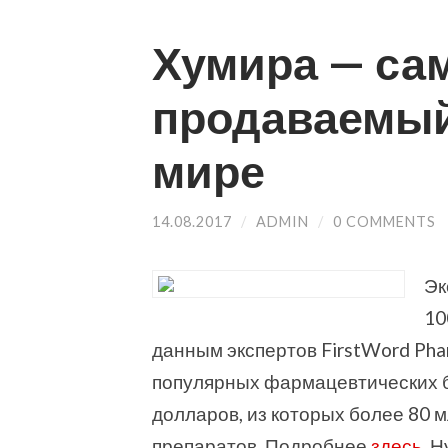
Хумира — са
продаваемый
мире
14.08.2017
/
ADMIN
/
0 COMMENTS
Эк
10
данным экспертов FirstWord Ph
популярных фармацевтических б
долларов, из которых более 80
препаратов. Подробнее
здесь
. 