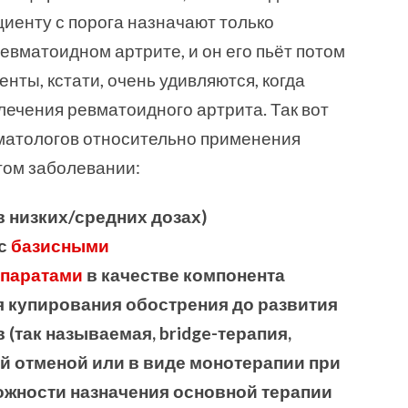
ациенту с порога назначают только
евматоидном артрите, и он его пьёт потом
енты, кстати, очень удивляются, когда
 лечения ревматоидного артрита. Так вот
матологов относительно применения
том заболевании:
в низких/средних дозах)
 с
базисными
паратами
в качестве компонента
я купирования обострения до развития
(так называемая, bridge-терапия,
й отменой или в виде монотерапии при
жности назначения основной терапии