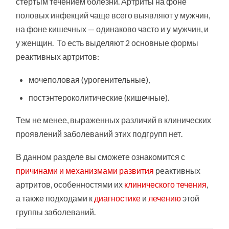
стертым течением болезни. Артриты на фоне
половых инфекций чаще всего выявляют у мужчин,
на фоне кишечных — одинаково часто и у мужчин, и
у женщин. То есть выделяют 2 основные формы
реактивных артритов:
мочеполовая (урогенительные),
постэнтероколитические (кишечные).
Тем не менее, выраженных различий в клинических
проявлений заболеваний этих подгрупп нет.
В данном разделе вы сможете ознакомится с
причинами и механизмами развития
реактивных
артритов, особенностями их
клинического течения
,
а также подходами к
диагностике
и
лечению
этой
группы заболеваний.