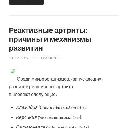
Реактивные артриты:
причины и механизмы
развития
11.12.2016
/
0 COMMENTS
Среди микроорганизмов, «запускающих»
развитие реактивного артрита
выделяют следующие:
Хламидия (Chlamydia trachomatis),
Иерсиния (Yersinia enterocolitica),
Сальмонелла (Salmonella enteritidis),