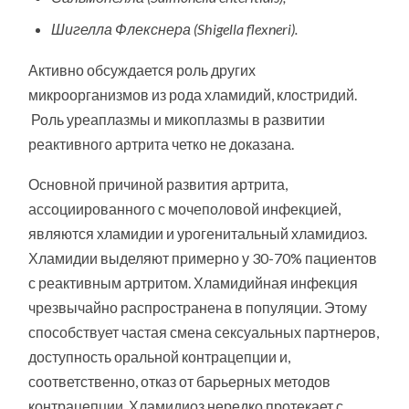
Шигелла Флекснера (Shigella flexneri).
Активно обсуждается роль других
микроорганизмов из рода хламидий, клостридий.
Роль уреаплазмы и микоплазмы в развитии
реактивного артрита четко не доказана.
Основной причиной развития артрита,
ассоциированного с мочеполовой инфекцией,
являются хламидии и урогенитальный хламидиоз.
Хламидии выделяют примерно у 30-70% пациентов
с реактивным артритом. Хламидийная инфекция
чрезвычайно распространена в популяции. Этому
способствует частая смена сексуальных партнеров,
доступность оральной контрацепции и,
соответственно, отказ от барьерных методов
контрацепции. Хламидиоз нередко протекает с